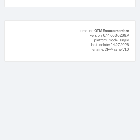
product:
OTM Espace membre
version: 6.14.003.0269.P
platform mode: single
last update: 24.07.2026
engine: DPⓔngine V1.0